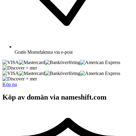
Gratis
Momsfaktura via e-post
+ mer
+ mer
Köp nu
Köp av domän via nameshift.com