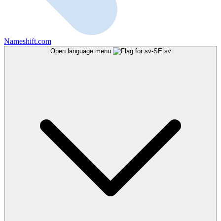
Nameshift.com
Open language menu
sv