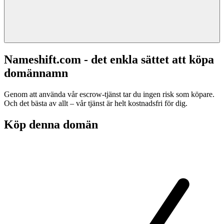
Nameshift.com - det enkla sättet att köpa
domännamn
Genom att använda vår escrow-tjänst tar du ingen risk som köpare.
Och det bästa av allt – vår tjänst är helt kostnadsfri för dig.
Köp denna domän