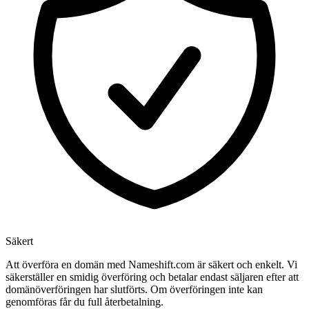
Säkert
Att överföra en domän med Nameshift.com är säkert och enkelt. Vi
säkerställer en smidig överföring och betalar endast säljaren efter att
domänöverföringen har slutförts. Om överföringen inte kan
genomföras får du full återbetalning.