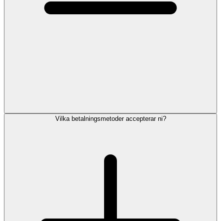
Vilka betalningsmetoder accepterar ni?