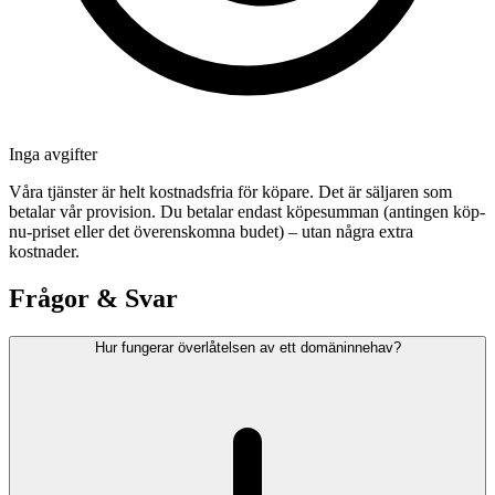
Inga avgifter
Våra tjänster är helt kostnadsfria för köpare. Det är säljaren som
betalar vår provision. Du betalar endast köpesumman (antingen köp-
nu-priset eller det överenskomna budet) – utan några extra
kostnader.
Frågor & Svar
Hur fungerar överlåtelsen av ett domäninnehav?