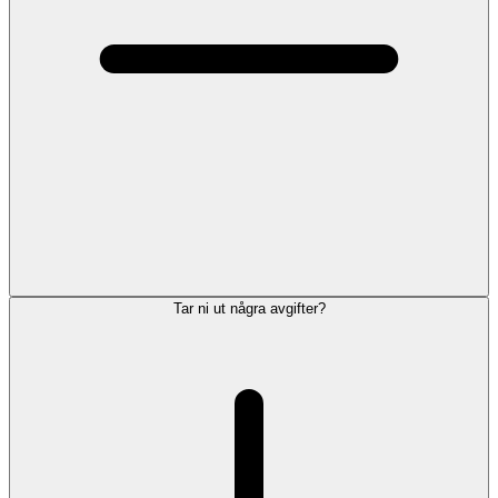
Tar ni ut några avgifter?